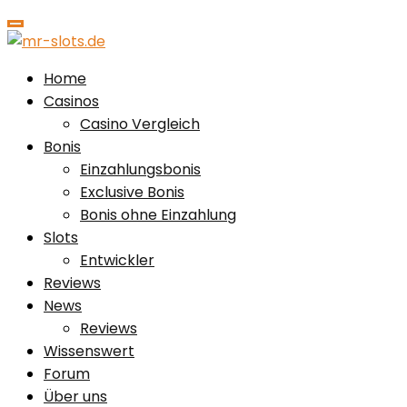
Home
Casinos
Casino Vergleich
Bonis
Einzahlungsbonis
Exclusive Bonis
Bonis ohne Einzahlung
Slots
Entwickler
Reviews
News
Reviews
Wissenswert
Forum
Über uns