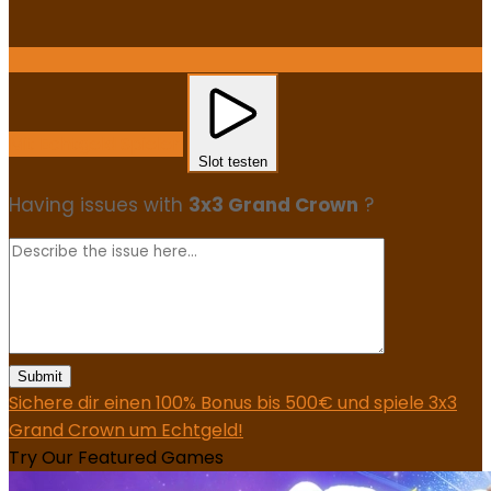
Mit Echtgeld Spielen
Slot testen
Having issues with
3x3 Grand Crown
?
Submit
Sichere dir einen 100% Bonus bis 500€ und spiele 3x3
Grand Crown um Echtgeld!
Try Our Featured Games