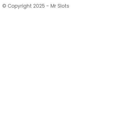
© Copyright 2025 - Mr Slots