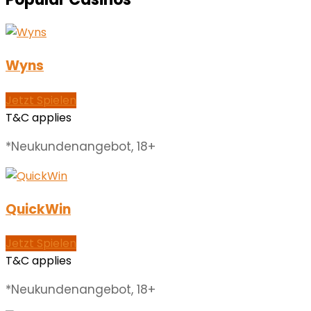
Wyns
Jetzt Spielen
T&C applies
*Neukundenangebot, 18+
QuickWin
Jetzt Spielen
T&C applies
*Neukundenangebot, 18+