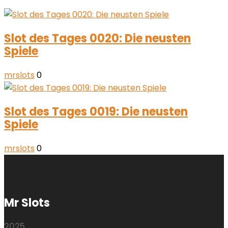
Slot des Tages 0020: Die neusten
Spiele
mrslots
0
Slot des Tages 0019: Die neusten
Spiele
mrslots
0
Mr Slots
2025