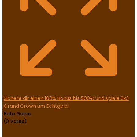
Sichere dir einen 100% Bonus bis 500€ und spiele 3x3
Grand Crown um Echtgeld!
Rate Game
(
0
Votes)