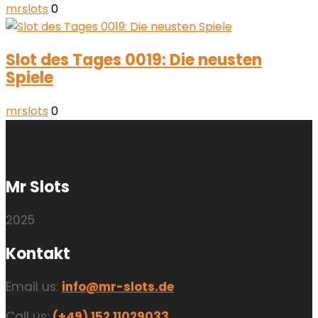
mrslots
0
Slot des Tages 0019: Die neusten
Spiele
mrslots
0
Mr Slots
2025
Kontakt
Email us:
info@mr-slots.de
Call us:
(+49) 152 11029033