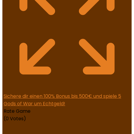
Sichere dir einen 100% Bonus bis 500€ und spiele 5
Gods of War um Echtgeld!
Rate Game
(
0
Votes)