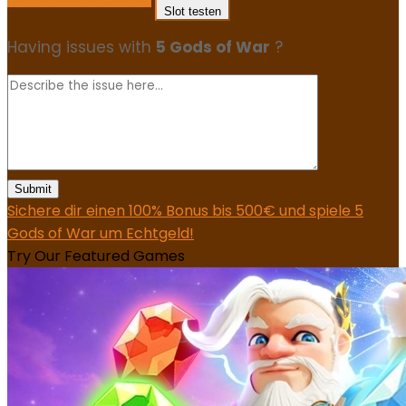
Slot testen
Having issues with
5 Gods of War
?
Submit
Sichere dir einen 100% Bonus bis 500€ und spiele 5
Gods of War um Echtgeld!
Try Our Featured Games