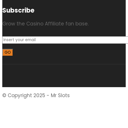
Subscribe
Grow the Casino Affiliate fan base.
© Copyright 2025 - Mr Slots