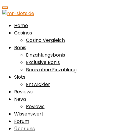
Home
Casinos
Casino Vergleich
Bonis
Einzahlungsbonis
Exclusive Bonis
Bonis ohne Einzahlung
Slots
Entwickler
Reviews
News
Reviews
Wissenswert
Forum
Über uns