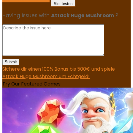
Slot testen
Having issues with
Attack Huge Mushroom
?
Submit
Sichere dir einen 100% Bonus bis 500€ und spiele
Attack Huge Mushroom um Echtgeld!
Try Our Featured Games