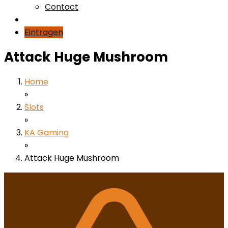
Contact
Eintragen
Attack Huge Mushroom
Home
»
Slots
»
KA Gaming
»
Attack Huge Mushroom