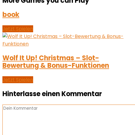
More Games you can Play
book
Jetzt Spielen
Wolf It Up! Christmas – Slot-
Bewertung & Bonus-Funktionen
Jetzt Spielen
Hinterlasse einen Kommentar