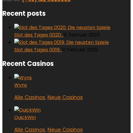
Recent posts
Slot des Tages 0020:..
11. Februar 2025
Slot des Tages 0019:..
11. Februar 2025
Recent Casinos
Wyns
Alle Casinos
,
Neue Casinos
QuickWin
Alle Casinos
,
Neue Casinos