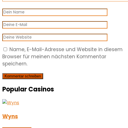
Name, E-Mail-Adresse und Website in diesem
Browser für meinen nächsten Kommentar
speichern.
Kommentar schreiben
Popular Casinos
Wyns