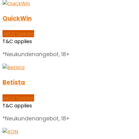
QuickWin
Jetzt Spielen
T&C applies
*Neukundenangebot, 18+
Betista
Jetzt Spielen
T&C applies
*Neukundenangebot, 18+