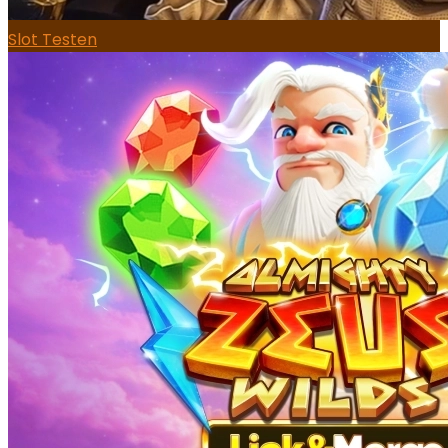
Slot Testen