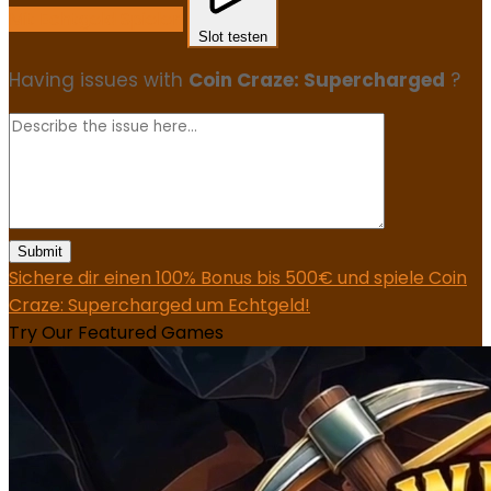
Mit Echtgeld Spielen
Slot testen
Having issues with
Coin Craze: Supercharged
?
Submit
Sichere dir einen 100% Bonus bis 500€ und spiele Coin
Craze: Supercharged um Echtgeld!
Try Our Featured Games