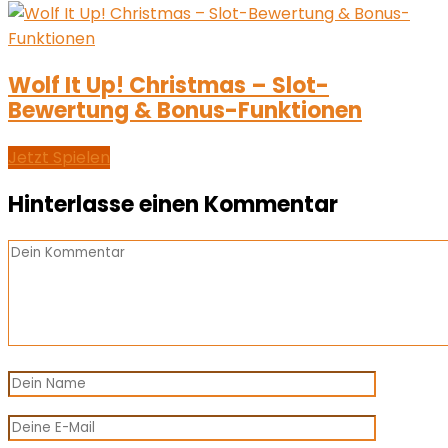
Wolf It Up! Christmas – Slot-
Bewertung & Bonus-Funktionen
Jetzt Spielen
Hinterlasse einen Kommentar