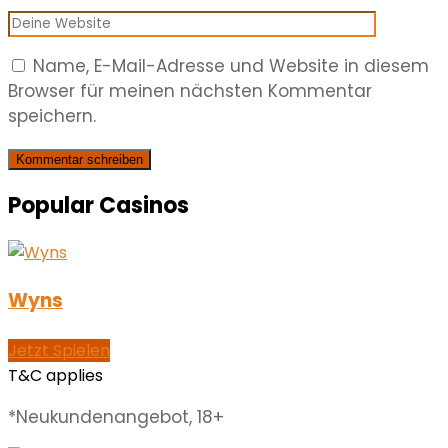
Name, E-Mail-Adresse und Website in diesem
Browser für meinen nächsten Kommentar
speichern.
Kommentar schreiben
Popular Casinos
Wyns
Jetzt Spielen
T&C applies
*Neukundenangebot, 18+