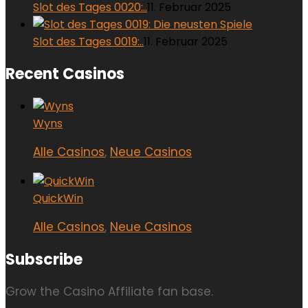
Slot des Tages 0020:..
11. Februar 2025
Slot des Tages 0019:..
11. Februar 2025
Recent Casinos
Wyns
Alle Casinos
,
Neue Casinos
QuickWin
Alle Casinos
,
Neue Casinos
Subscribe
Grow the Casino Affiliate fan base.