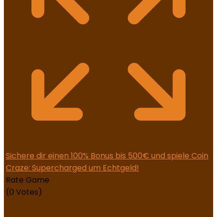
Sichere dir einen 100% Bonus bis 500€ und spiele Coin
Craze: Supercharged um Echtgeld!
Rate Game
(
0
Votes)