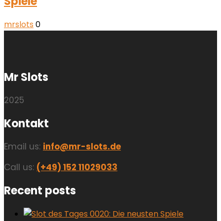
Spiele
mrslots
0
Mr Slots
2025
Kontakt
Email us:
info@mr-slots.de
Call us:
(+49) 152 11029033
Recent posts