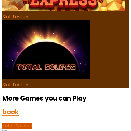
Slot Testen
Slot Testen
More Games you can Play
book
Jetzt Spielen