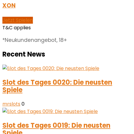
XON
Jetzt Spielen
T&C applies
*Neukundenangebot, 18+
Recent News
Slot des Tages 0020: Die neusten
Spiele
mrslots
0
Slot des Tages 0019: Die neusten
Spiele