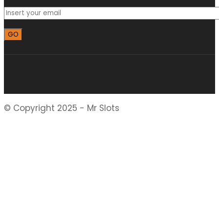
© Copyright 2025 - Mr Slots