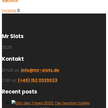
mrslots
0
Mr Slots
2025
Kontakt
Email us:
info@mr-slots.de
Call us:
(+49) 152 11029033
Recent posts