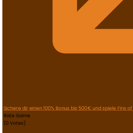
Sichere dir einen 100% Bonus bis 500€ und spiele Fins o
Rate Game
(
0
Votes)