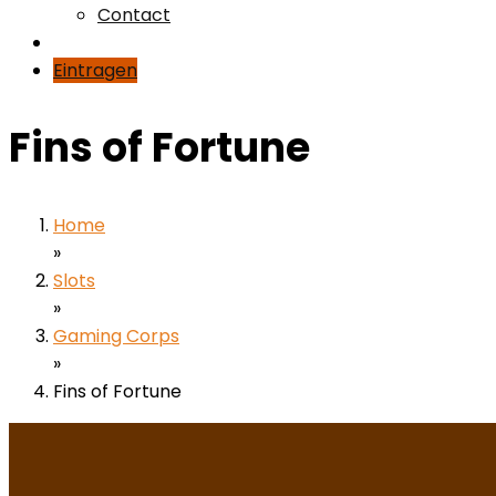
Contact
Eintragen
Fins of Fortune
Home
»
Slots
»
Gaming Corps
»
Fins of Fortune