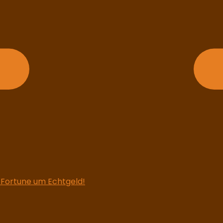
f Fortune um Echtgeld!