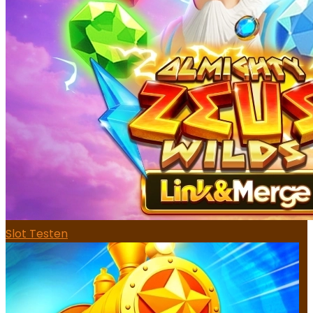
Slot Testen