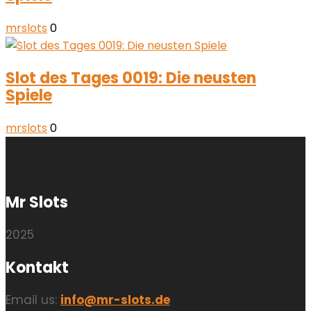
mrslots
0
Slot des Tages 0019: Die neusten
Spiele
mrslots
0
Mr Slots
2025
Kontakt
Email us:
info@mr-slots.de