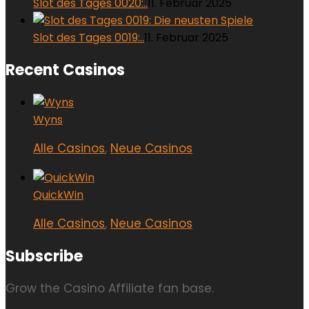
Slot des Tages 0020:..
11. Februar 2025
Slot des Tages 0019:..
11. Februar 2025
Recent Casinos
Wyns
Alle Casinos
,
Neue Casinos
QuickWin
Alle Casinos
,
Neue Casinos
Subscribe
Grow the Casino Affiliate fan base.