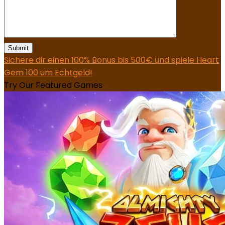
Submit
Sichere dir einen 100% Bonus bis 500€ und spiele Heart
Gem 100 um Echtgeld!
Try Our Featured Games