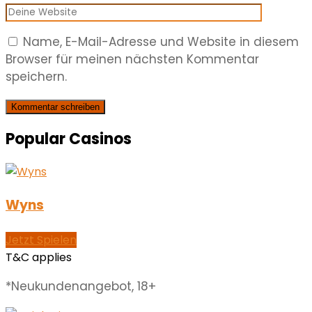
Name, E-Mail-Adresse und Website in diesem
Browser für meinen nächsten Kommentar
speichern.
Kommentar schreiben
Popular Casinos
Wyns
Jetzt Spielen
T&C applies
*Neukundenangebot, 18+