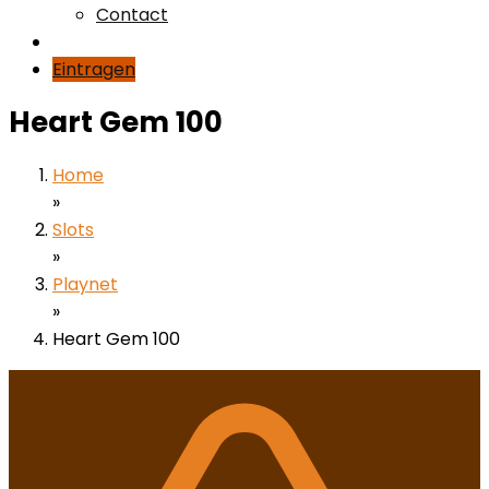
Contact
Eintragen
Heart Gem 100
Home
»
Slots
»
Playnet
»
Heart Gem 100