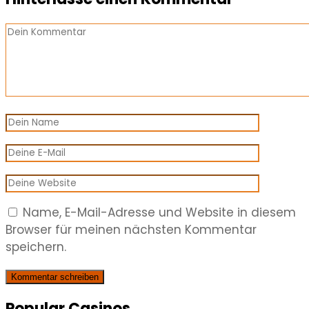
Name, E-Mail-Adresse und Website in diesem
Browser für meinen nächsten Kommentar
speichern.
Kommentar schreiben
Popular Casinos