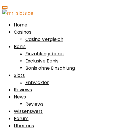
Home
Casinos
Casino Vergleich
Bonis
Einzahlungsbonis
Exclusive Bonis
Bonis ohne Einzahlung
Slots
Entwickler
Reviews
News
Reviews
Wissenswert
Forum
Über uns