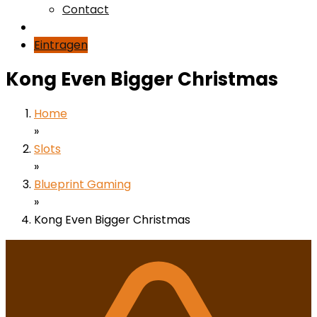
Contact
Eintragen
Kong Even Bigger Christmas
Home
»
Slots
»
Blueprint Gaming
»
Kong Even Bigger Christmas