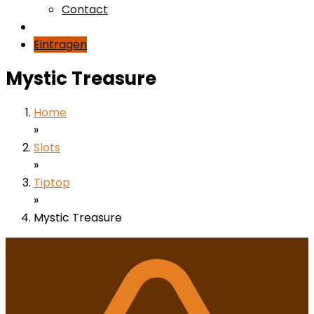
Contact
Eintragen
Mystic Treasure
Home
»
Slots
»
Tiptop
»
Mystic Treasure