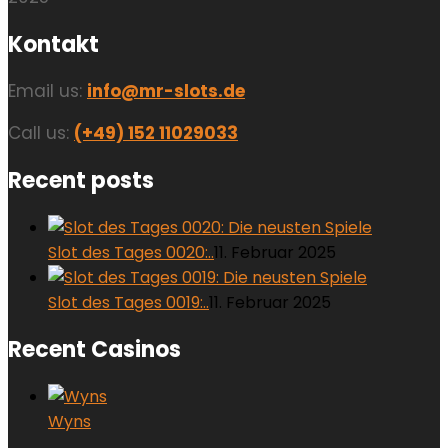
Kontakt
Email us:
info@mr-slots.de
Call us:
(+49) 152 11029033
Recent posts
Slot des Tages 0020:..
11. Februar 2025
Slot des Tages 0019:..
11. Februar 2025
Recent Casinos
Wyns