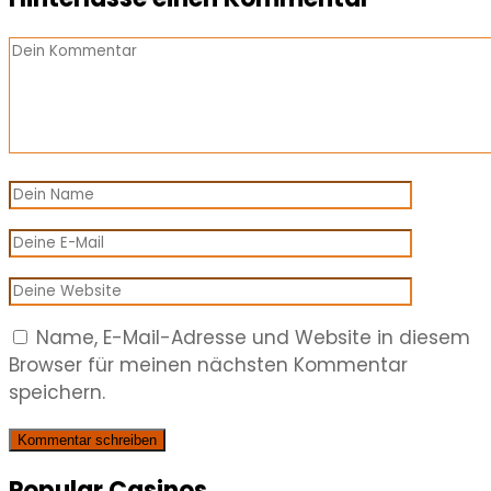
Name, E-Mail-Adresse und Website in diesem
Browser für meinen nächsten Kommentar
speichern.
Kommentar schreiben
Popular Casinos