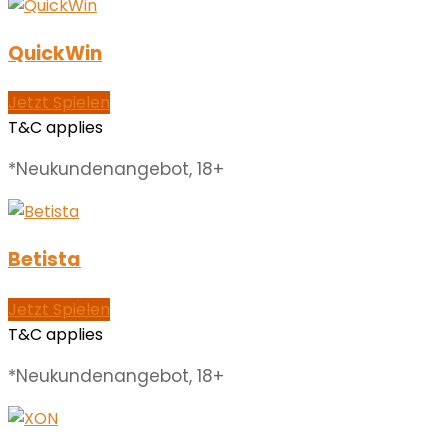
QuickWin
Jetzt Spielen
T&C applies
*Neukundenangebot, 18+
Betista
Jetzt Spielen
T&C applies
*Neukundenangebot, 18+