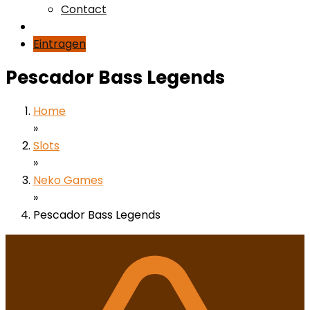
Contact
Eintragen
Pescador Bass Legends
Home
»
Slots
»
Neko Games
»
Pescador Bass Legends