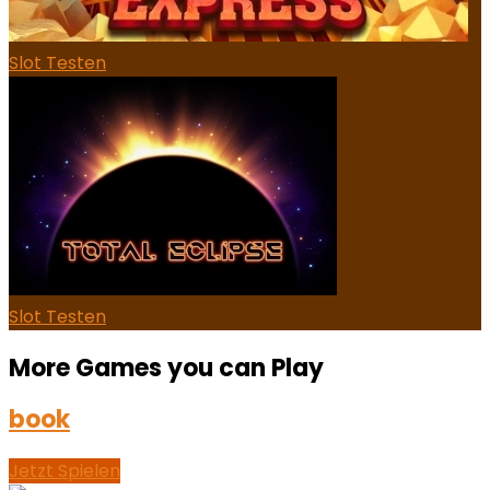
Slot Testen
Slot Testen
More Games you can Play
book
Jetzt Spielen