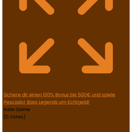
Sichere dir einen 100% Bonus bis 500€ und spiele
Pescador Bass Legends um Echtgeld!
Rate Game
(
0
Votes)