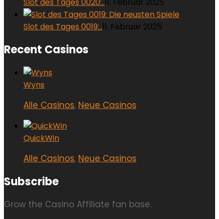
Slot des Tages 0020:..
11. Februar 2025
Slot des Tages 0019:..
11. Februar 2025
Recent Casinos
Wyns
Alle Casinos
,
Neue Casinos
QuickWin
Alle Casinos
,
Neue Casinos
Subscribe
Grow the Casino Affiliate fan base.