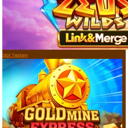
Slot Testen