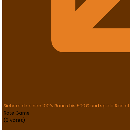
Sichere dir einen 100% Bonus bis 500€ und spiele Rise o
Rate Game
(
0
Votes)