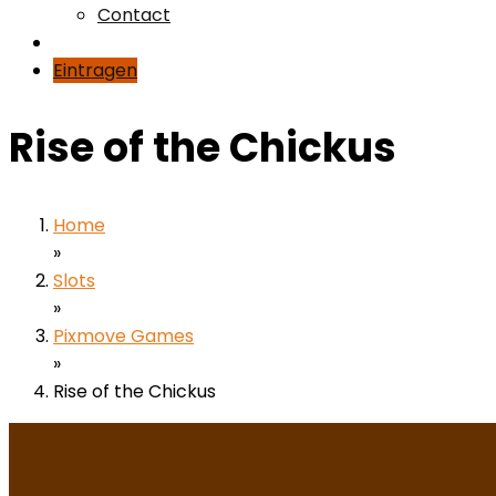
Contact
Eintragen
Rise of the Chickus
Home
»
Slots
»
Pixmove Games
»
Rise of the Chickus