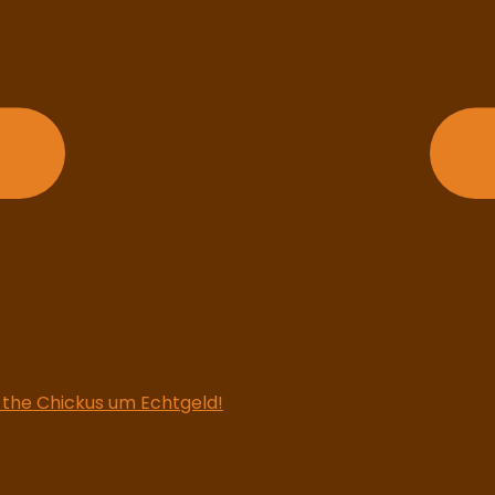
f the Chickus um Echtgeld!