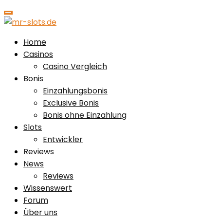
Home
Casinos
Casino Vergleich
Bonis
Einzahlungsbonis
Exclusive Bonis
Bonis ohne Einzahlung
Slots
Entwickler
Reviews
News
Reviews
Wissenswert
Forum
Über uns