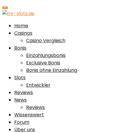
Home
Casinos
Casino Vergleich
Bonis
Einzahlungsbonis
Exclusive Bonis
Bonis ohne Einzahlung
Slots
Entwickler
Reviews
News
Reviews
Wissenswert
Forum
Über uns