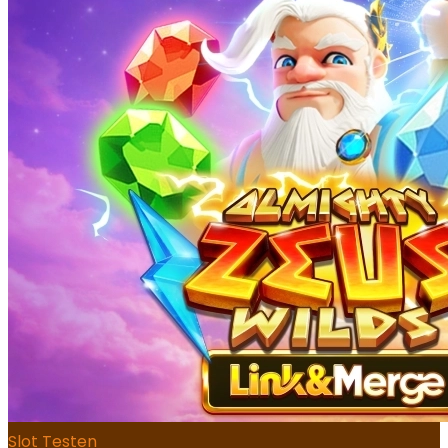
Slot Testen