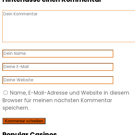
Name, E-Mail-Adresse und Website in diesem
Browser für meinen nächsten Kommentar
speichern.
Kommentar schreiben
Popular Casinos