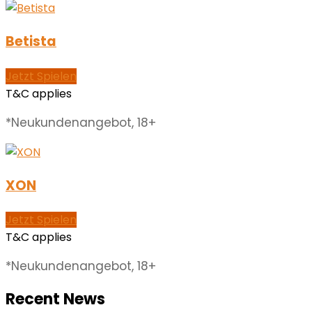
Betista
Jetzt Spielen
T&C applies
*Neukundenangebot, 18+
XON
Jetzt Spielen
T&C applies
*Neukundenangebot, 18+
Recent News