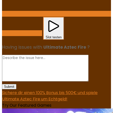
Mit Echtgeld Spielen
Slot testen
Having issues with
Ultimate Aztec Fire
?
Submit
Sichere dir einen 100% Bonus bis 500€ und spiele
Ultimate Aztec Fire um Echtgeld!
Try Our Featured Games