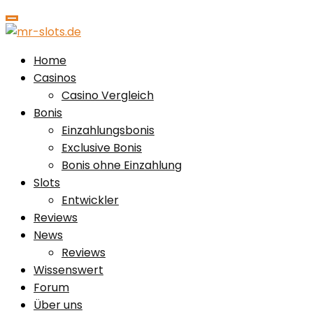
Home
Casinos
Casino Vergleich
Bonis
Einzahlungsbonis
Exclusive Bonis
Bonis ohne Einzahlung
Slots
Entwickler
Reviews
News
Reviews
Wissenswert
Forum
Über uns