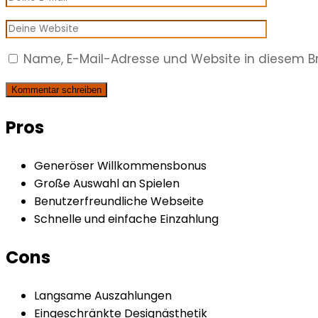
Name, E-Mail-Adresse und Website in diesem B
Kommentar schreiben
Pros
Generöser Willkommensbonus
Große Auswahl an Spielen
Benutzerfreundliche Webseite
Schnelle und einfache Einzahlung
Cons
Langsame Auszahlungen
Eingeschränkte Designästhetik