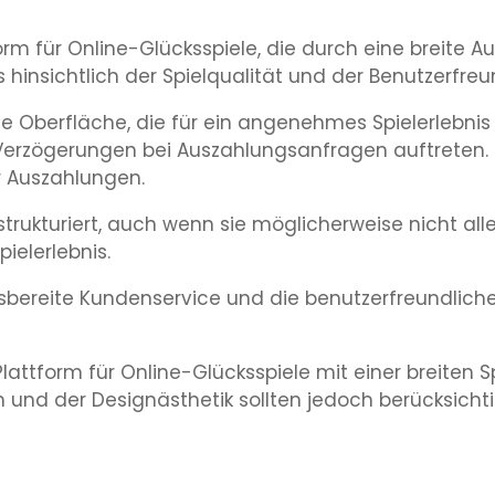
orm für Online-Glücksspiele, die durch eine breite A
 hinsichtlich der Spielqualität und der Benutzerfreu
 Oberfläche, die für ein angenehmes Spielerlebnis
rzögerungen bei Auszahlungsanfragen auftreten. D
er Auszahlungen.
 strukturiert, auch wenn sie möglicherweise nicht al
ielerlebnis.
fsbereite Kundenservice und die benutzerfreundlic
attform für Online-Glücksspiele mit einer breiten 
 und der Designästhetik sollten jedoch berücksicht