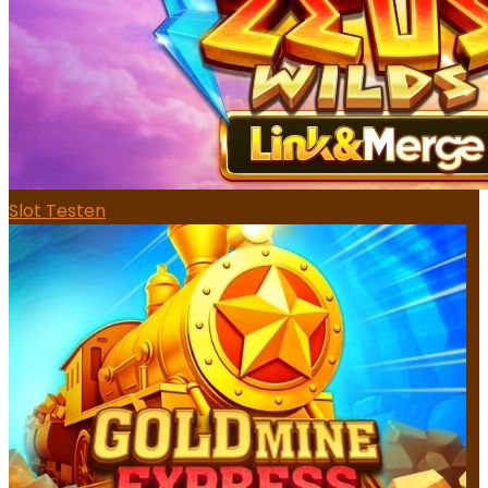
Slot Testen