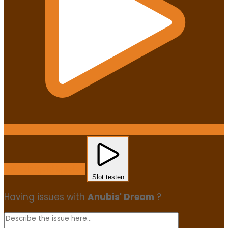
Mit Echtgeld Spielen
Slot testen
Having issues with
Anubis' Dream
?