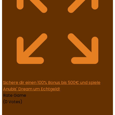
Sichere dir einen 100% Bonus bis 500€ und spiele
Anubis' Dream um Echtgeld!
Rate Game
(
0
Votes)