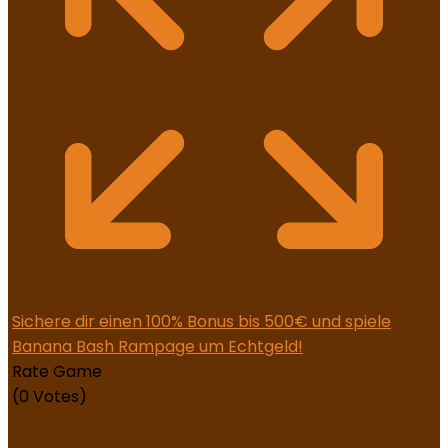
Sichere dir einen 100% Bonus bis 500€ und spiele
Banana Bash Rampage um Echtgeld!
Rate Game
(
0
Votes)