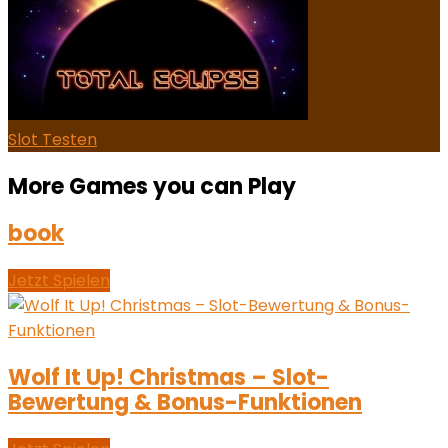
Slot Testen
More Games you can Play
book
Jetzt Spielen
Wolf It Up! Christmas – Slot-
Bewertung & Bonus-Funktionen