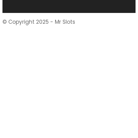
© Copyright 2025 - Mr Slots