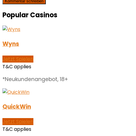
Kommentar schreiben
Popular Casinos
Wyns
Jetzt Spielen
T&C applies
*Neukundenangebot, 18+
QuickWin
Jetzt Spielen
T&C applies