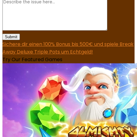
Submit
Sichere dir einen 100% Bonus bis 500€ und spiele Break
Away Deluxe Triple Pots um Echtgeld!
Try Our Featured Games