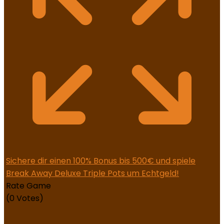
Sichere dir einen 100% Bonus bis 500€ und spiele
Break Away Deluxe Triple Pots um Echtgeld!
Rate Game
(
0
Votes)