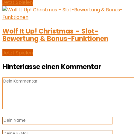
Jetzt Spielen
Wolf It Up! Christmas – Slot-
Bewertung & Bonus-Funktionen
Jetzt Spielen
Hinterlasse einen Kommentar