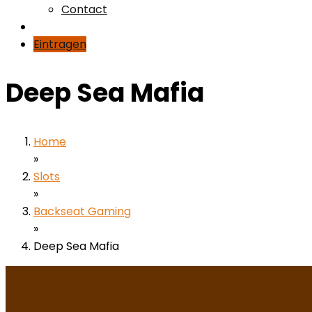
Contact
Eintragen
Deep Sea Mafia
Home
»
Slots
»
Backseat Gaming
»
Deep Sea Mafia