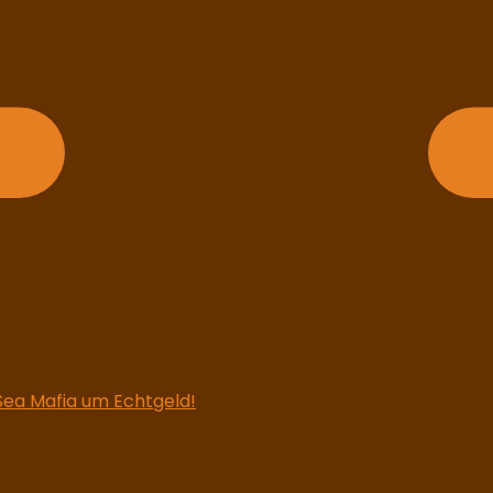
 Sea Mafia um Echtgeld!