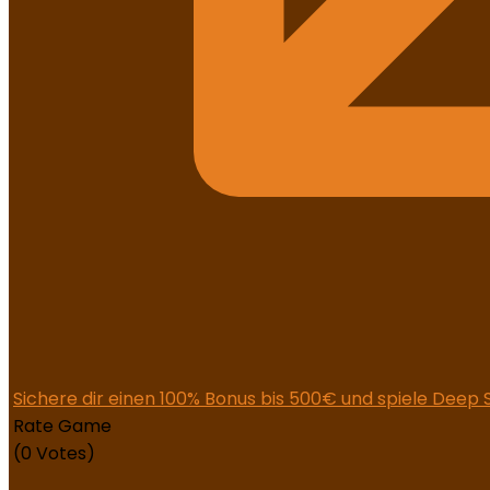
Sichere dir einen 100% Bonus bis 500€ und spiele Deep
Rate Game
(
0
Votes)