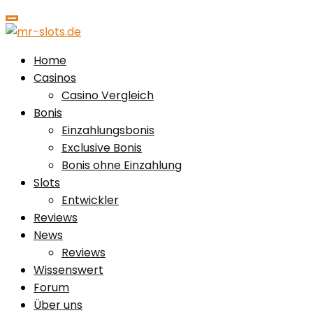
Home
Casinos
Casino Vergleich
Bonis
Einzahlungsbonis
Exclusive Bonis
Bonis ohne Einzahlung
Slots
Entwickler
Reviews
News
Reviews
Wissenswert
Forum
Über uns