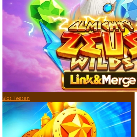
Slot Testen