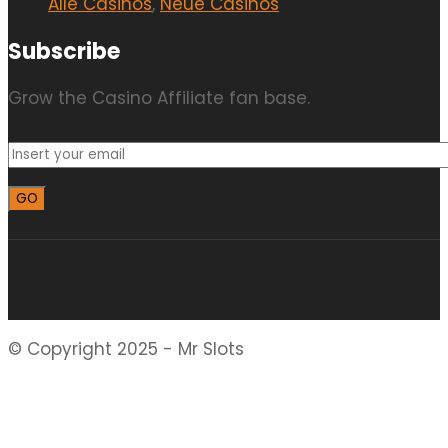
Alle Casinos
,
Neue Casinos
Subscribe
Grow the Casino Affiliate fan base.
© Copyright 2025 - Mr Slots