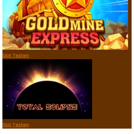
Slot Testen
Slot Testen