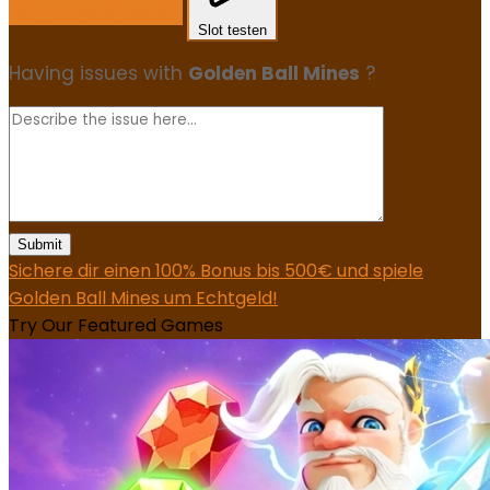
Mit Echtgeld Spielen
Slot testen
Having issues with
Golden Ball Mines
?
Submit
Sichere dir einen 100% Bonus bis 500€ und spiele
Golden Ball Mines um Echtgeld!
Try Our Featured Games