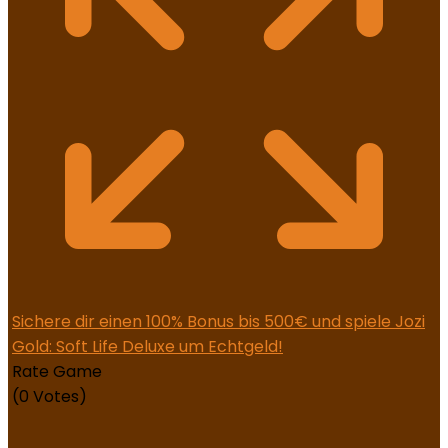
Sichere dir einen 100% Bonus bis 500€ und spiele Jozi
Gold: Soft Life Deluxe um Echtgeld!
Rate Game
(
0
Votes)