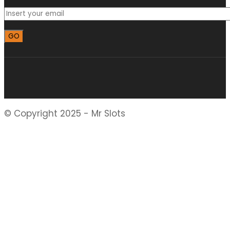
© Copyright 2025 - Mr Slots