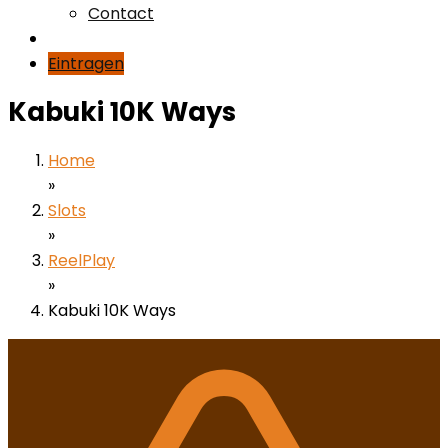
Contact
Eintragen
Kabuki 10K Ways
Home
»
Slots
»
ReelPlay
»
Kabuki 10K Ways