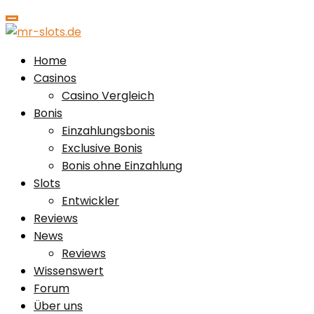
Home
Casinos
Casino Vergleich
Bonis
Einzahlungsbonis
Exclusive Bonis
Bonis ohne Einzahlung
Slots
Entwickler
Reviews
News
Reviews
Wissenswert
Forum
Über uns