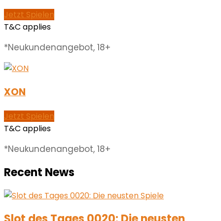
Jetzt Spielen
T&C applies
*Neukundenangebot, 18+
XON
Jetzt Spielen
T&C applies
*Neukundenangebot, 18+
Recent News
Slot des Tages 0020: Die neusten