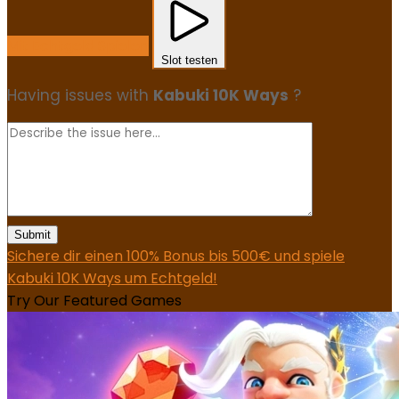
Mit Echtgeld Spielen
Slot testen
Having issues with
Kabuki 10K Ways
?
Submit
Sichere dir einen 100% Bonus bis 500€ und spiele
Kabuki 10K Ways um Echtgeld!
Try Our Featured Games