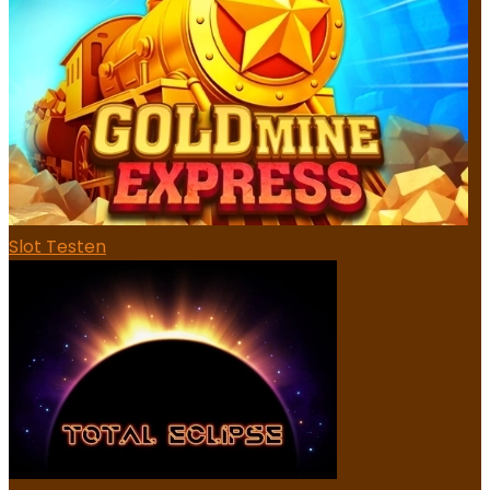
Slot Testen