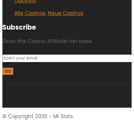
QuickWin
Alle Casinos
,
Neue Casinos
Subscribe
Grow the Casino Affiliate fan base.
© Copyright 2025 - Mr Slots