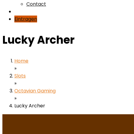
Contact
Eintragen
Lucky Archer
Home
»
Slots
»
Octavian Gaming
»
Lucky Archer