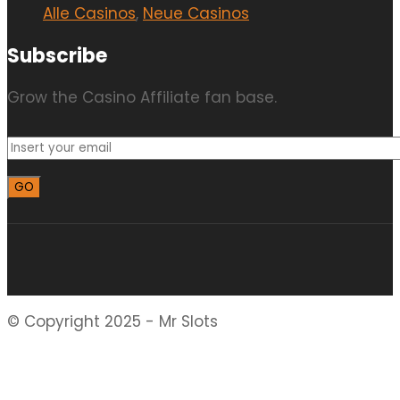
Alle Casinos
,
Neue Casinos
Subscribe
Grow the Casino Affiliate fan base.
© Copyright 2025 - Mr Slots