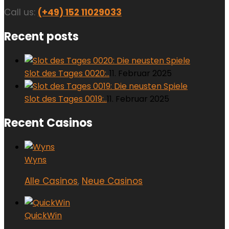
Call us:
(+49) 152 11029033
Recent posts
Slot des Tages 0020:..
11. Februar 2025
Slot des Tages 0019:..
11. Februar 2025
Recent Casinos
Wyns
Alle Casinos
,
Neue Casinos
QuickWin