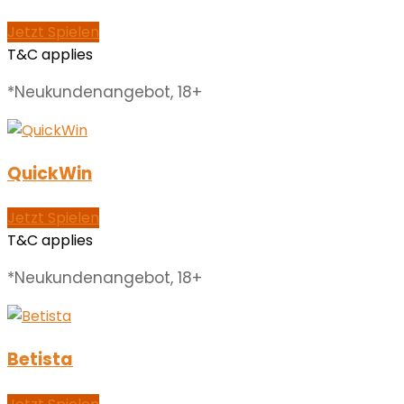
Jetzt Spielen
T&C applies
*Neukundenangebot, 18+
QuickWin
Jetzt Spielen
T&C applies
*Neukundenangebot, 18+
Betista