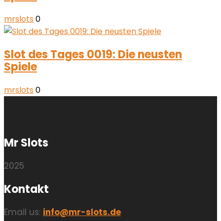
mrslots
0
Slot des Tages 0019: Die neusten
Spiele
mrslots
0
Mr Slots
2025
Kontakt
Email us:
info@mr-slots.de