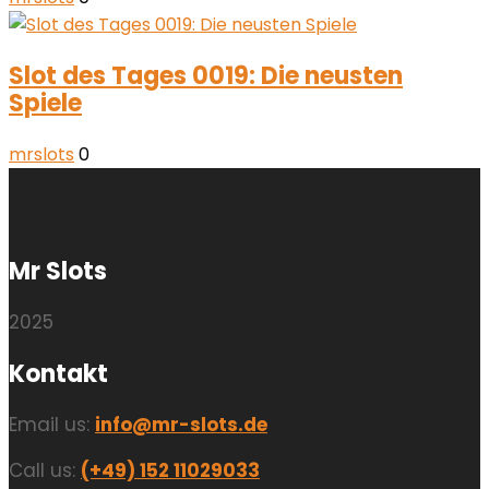
Slot des Tages 0019: Die neusten
Spiele
mrslots
0
Mr Slots
2025
Kontakt
Email us:
info@mr-slots.de
Call us:
(+49) 152 11029033