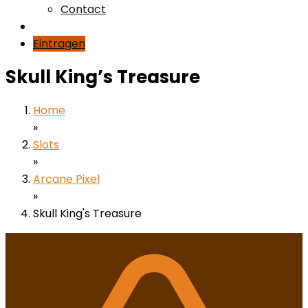
Contact
Eintragen
Skull King’s Treasure
Home
»
Slots
»
Arcane Pixel
»
Skull King's Treasure