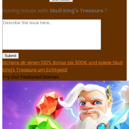
Having issues with
Skull King's Treasure
?
Submit
Sichere dir einen 100% Bonus bis 500€ und spiele Skull
King's Treasure um Echtgeld!
Try Our Featured Games