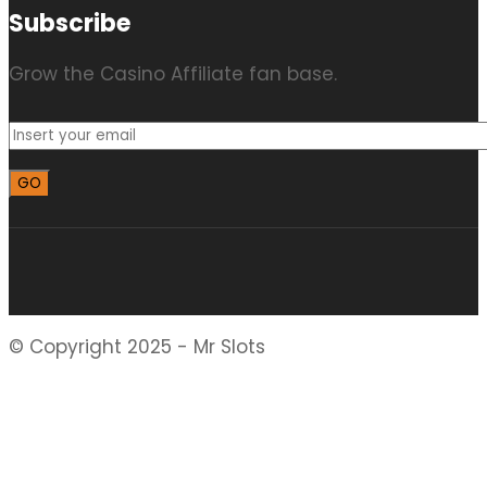
Subscribe
Grow the Casino Affiliate fan base.
© Copyright 2025 - Mr Slots