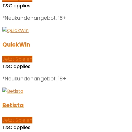
T&C applies
*Neukundenangebot, 18+
QuickWin
Jetzt Spielen
T&C applies
*Neukundenangebot, 18+
Betista
Jetzt Spielen
T&C applies