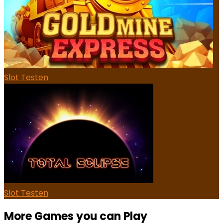
Slot Testen
Slot Testen
More Games you can Play