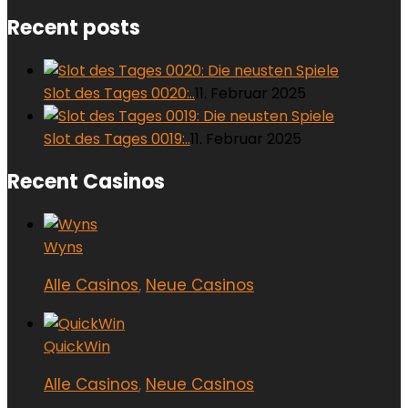
Recent posts
Slot des Tages 0020:..
11. Februar 2025
Slot des Tages 0019:..
11. Februar 2025
Recent Casinos
Wyns
Alle Casinos
,
Neue Casinos
QuickWin
Alle Casinos
,
Neue Casinos