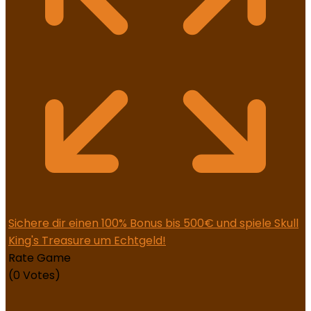
Sichere dir einen 100% Bonus bis 500€ und spiele Skull
King's Treasure um Echtgeld!
Rate Game
(
0
Votes)